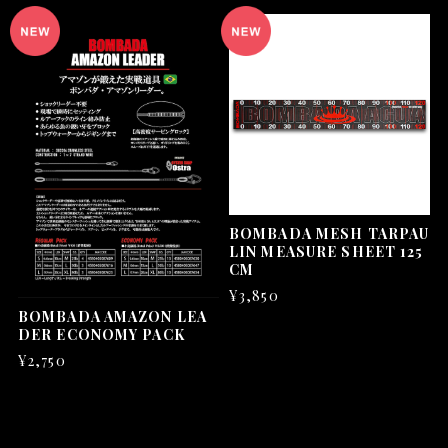
BOMBADA MESH TARPAU
LIN MEASURE SHEET 125
CM
¥3,850
BOMBADA AMAZON LEA
DER ECONOMY PACK
¥2,750