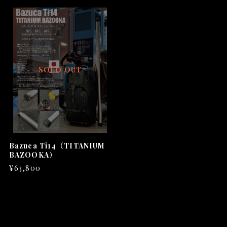
SOLD OUT
Bazuca Ti14（TITANIUM
BAZOOKA）
¥63,800