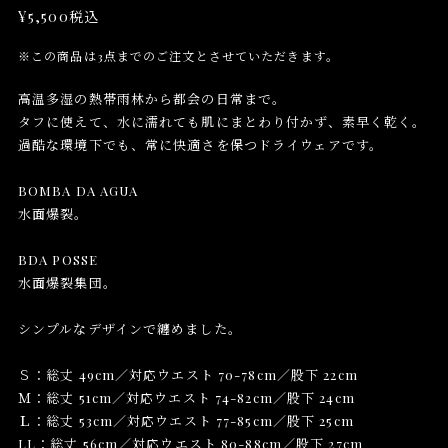
¥5,500
税込
※この商品は3点までのご注文とさせていただきます。
高温多湿の熱帯雨林から都会の日常まで。
タフに使えて、水に濡れても肌にまとわり付かず、素早く乾く。
過酷な環境下でも、常に快適さを保つドライウェアです。
BOMBA DA AGUA
水面爆裂。
BDA POSSE
水面爆裂集団。
シンプルなデザインで纏めました。
Ｓ：総丈 49cm／対応ウエスト 70-78cm／股下 22cm
Ｍ：総丈 51cm／対応ウエスト 74-82cm／股下 24cm
Ｌ：総丈 53cm／対応ウエスト 77-85cm／股下 25cm
LL：総丈 56cm／対応ウエスト 80-88cm／股下 27cm