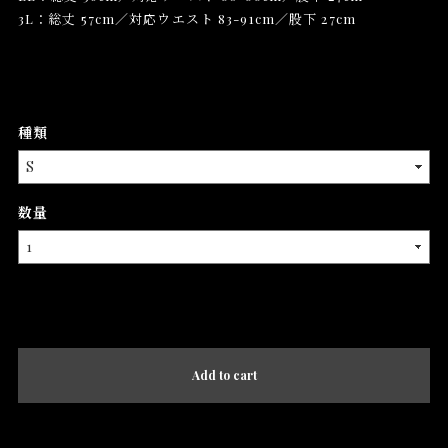
3L：総丈 57cm／対応ウエスト 83-91cm／股下 27cm
種類
数量
International shipping available
Add to cart
日本国内にお住まいの方向け