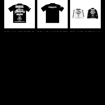
PEACOCK DRY P
BDA POSSE DRY
BRASIL DRY JAC
OLO SHIRT
POLO SHIRTS
KET
¥6,600
¥6,600
¥8,800