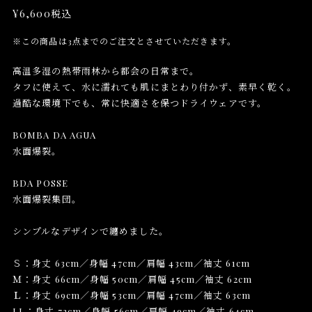
¥6,600
税込
※この商品は3点までのご注文とさせていただきます。
高温多湿の熱帯雨林から都会の日常まで。
タフに使えて、水に濡れても肌にまとわり付かず、素早く乾く。
過酷な環境下でも、常に快適さを保つドライウェアです。
BOMBA DA AGUA
水面爆裂。
BDA POSSE
水面爆裂集団。
シンプルなデザインで纏めました。
Ｓ：身丈 63cm／身幅 47cm／肩幅 43cm／袖丈 61cm
Ｍ：身丈 66cm／身幅 50cm／肩幅 45cm／袖丈 62cm
Ｌ：身丈 69cm／身幅 53cm／肩幅 47cm／袖丈 63cm
LL：身丈 72cm／身幅 56cm／肩幅 49cm／袖丈 64cm