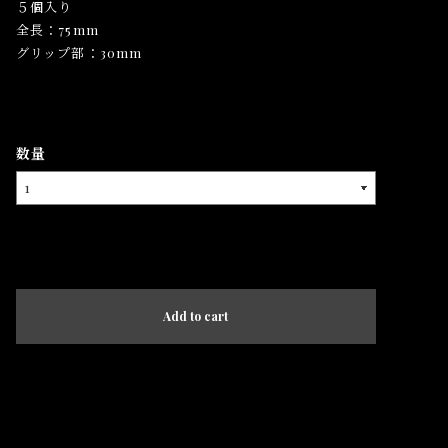
５個入り
全長：75mm
グリップ部：30mm
数量
International shipping available
Add to cart
日本国内にお住まいの方向け