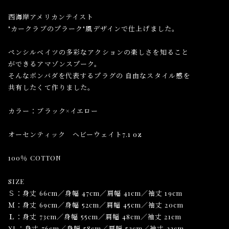
西海岸アメリカンテイスト
"カークラブのプラーク"風デザインで仕上げました。
ペンシルベイツの多彩なアクションの楽しさを知ること
ができるアマゾンスプーク。
そんなボンバダを代表するプラグの 自由なスタイル感を
共有したくて作りました。
カラー：ブラック×イエロー
オーセンティック ヘビーウェイト7.1 oz
100％ COTTON
SIZE
Ｓ：身丈 66cm／身幅 47cm／肩幅 41cm／袖丈 19cm
Ｍ：身丈 69cm／身幅 52cm／肩幅 45cm／袖丈 20cm
Ｌ：身丈 73cm／身幅 55cm／肩幅 48cm／袖丈 21cm
XL：身丈 76cm／身幅 58cm／肩幅 53cm／袖丈 22cm