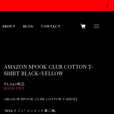
ABOUT
BLOG
CONTACT
AMAZON SPOOK CLUB COTTON T-
SHIRT BLACK×YELLOW
¥5,940
税込
SOLD OUT
AMAZON SPOOK CLUB COTTON T-SHIRT
"MSKライン" コットンT 第二弾。