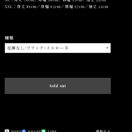
XXL：身丈 81cm／身幅 63cm／肩幅 57cm／袖丈 23cm
種類
International shipping available
Sold out
日本国内にお住まいの方向け
POST
SHARE
LINE
通報する