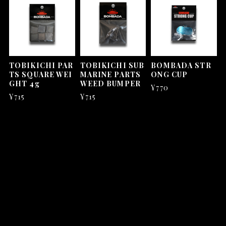
TOBIKICHI PAR
TOBIKICHI SUB
BOMBADA STR
TS SQUARE WEI
MARINE PARTS
ONG CUP
GHT 4g
WEED BUMPER
¥770
¥715
¥715