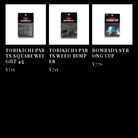
TOBIKICHI PAR
TOBIKICHI PAR
BOMBADA STR
TS SQUARE WEI
TS WEED BUMP
ONG CUP
GHT 4g
ER
¥770
¥715
¥715